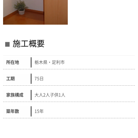
施工概要
所在地
栃木県・足利市
工期
75日
家族構成
大人2人子供1人
築年数
15年